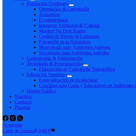
Formación Outdoors
Orientación & Cartografía
Aviturismo
Ecosenderismo
Interprete Ambiental & Cultural
Monitor No Deje Rastro
Gestión de Riesgo & Liderazgo
Fotografía en la Naturaleza
Meterología para Ambientes Agrestes
Socorrismo para Ambientes Agrestes
Gastronomía & Alimentación
Tecnología & Programación
Elaboración de Cartografía Topográfica
Educación Superior
Especialización en Ecoturismo
Coaching para Guías y Educadores en Ambientes N
Diseño Gráfico
Nosotros
Contacto
Pasarela
Academia
Carro de compra
$
0,00
0