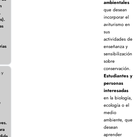
ambientales
ón
que desean
,
incorporar el
s).
aviturismo en
as
sus
actividades de
:
rias
enseñanza y
.
sensibilización
sobre
conservación.
 y
Estudiantes y
personas
interesadas
en la biología,
e
ecología o el
medio
ambiente, que
ves.
desean
ara
aprender
rdida