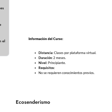
nes
e
Información del Curso:
n el
Distancia
: Clases por plataforma virtual.
Duración
: 2 meses.
Nivel
: Principiante.
Requisitos
:
No se requieren conocimientos previos.
Ecosenderismo