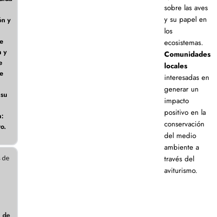
sobre las aves
y su papel en
ón y
los
de
ecosistemas.
n y
Comunidades
e
locales
de
interesadas en
generar un
 su
impacto
positivo en la
n:
conservación
to.
del medio
ambiente a
s de
través del
aviturismo.
n de