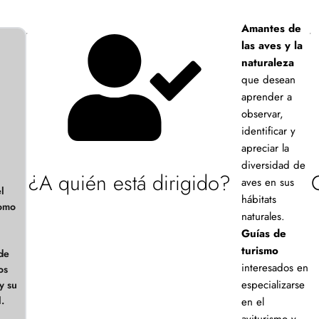
Amantes de
las aves y la
naturaleza
que desean
aprender a
observar,
identificar y
apreciar la
diversidad de
¿A quién está dirigido?
aves en sus
l
hábitats
como
naturales.
Guías de
turismo
 de
interesados en
os
especializarse
y su
l.
en el
o
aviturismo y