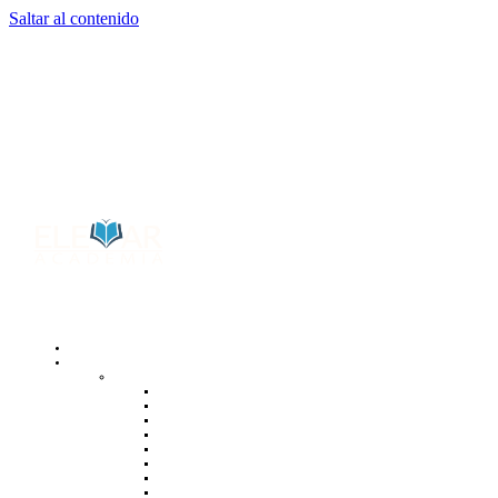
Saltar al contenido
INICIO
CURSOS
FORMACIÓN OUTDOORS
ORIENTACIÓN & CARTOGRAFÍA
AVITURISMO
ECOSENDERISMO
INTERPRETE AMBIENTAL & CULTURAL
MONITOR NO DEJE RASTRO
GESTIÓN DE RIESGO & LIDERAZGO
FOTOGRAFÍA EN LA NATURALEZA
METEROLOGÍA PARA AMBIENTES AGRESTES