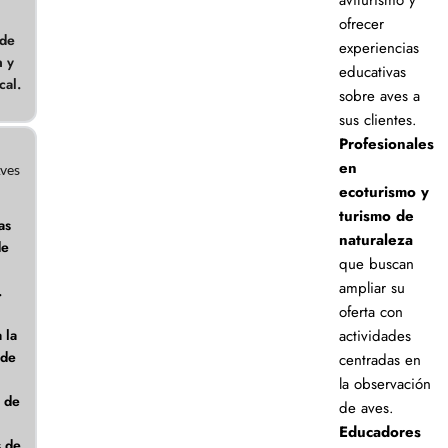
ofrecer
 de
experiencias
n y
educativas
cal.
sobre aves a
sus clientes.
Profesionales
en
Aves
ecoturismo y
turismo de
as
naturaleza
de
que buscan
ampliar su
.
oferta con
 la
actividades
 de
centradas en
la observación
s de
de aves.
Educadores
s de