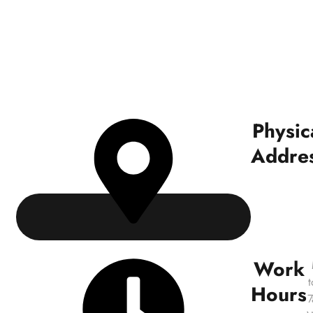
Physic
Addres
Work
t
Hours
7