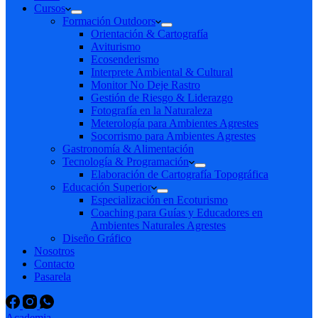
Cursos
Formación Outdoors
Orientación & Cartografía
Aviturismo
Ecosenderismo
Interprete Ambiental & Cultural
Monitor No Deje Rastro
Gestión de Riesgo & Liderazgo
Fotografía en la Naturaleza
Meterología para Ambientes Agrestes
Socorrismo para Ambientes Agrestes
Gastronomía & Alimentación
Tecnología & Programación
Elaboración de Cartografía Topográfica
Educación Superior
Especialización en Ecoturismo
Coaching para Guías y Educadores en
Ambientes Naturales Agrestes
Diseño Gráfico
Nosotros
Contacto
Pasarela
Academia