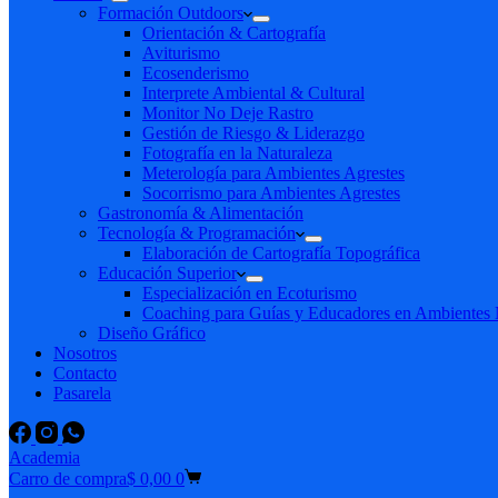
Formación Outdoors
Orientación & Cartografía
Aviturismo
Ecosenderismo
Interprete Ambiental & Cultural
Monitor No Deje Rastro
Gestión de Riesgo & Liderazgo
Fotografía en la Naturaleza
Meterología para Ambientes Agrestes
Socorrismo para Ambientes Agrestes
Gastronomía & Alimentación
Tecnología & Programación
Elaboración de Cartografía Topográfica
Educación Superior
Especialización en Ecoturismo
Coaching para Guías y Educadores en Ambientes N
Diseño Gráfico
Nosotros
Contacto
Pasarela
Academia
Carro de compra
$
0,00
0